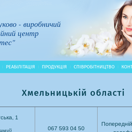
ково - виробничий
ійний центр
тес"
РЕАБІЛІТАЦІЯ
ПРОДУКЦІЯ
СПІВРОБІТНИЦТВО
КОН
Хмельницькій області
тська, 1
Попередній
067 593 04 50
ічний