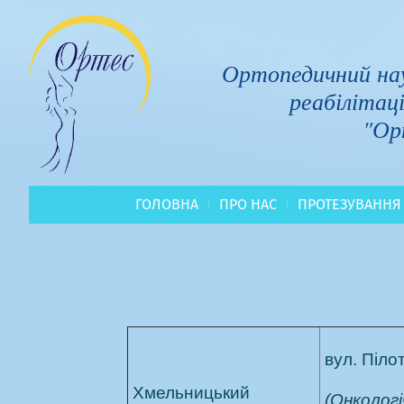
Ортопедичний нау
реабілітац
"Ор
ГОЛОВНА
ПРО НАС
ПРОТЕЗУВАННЯ
вул. Піло
Хмельницький
(Онколог