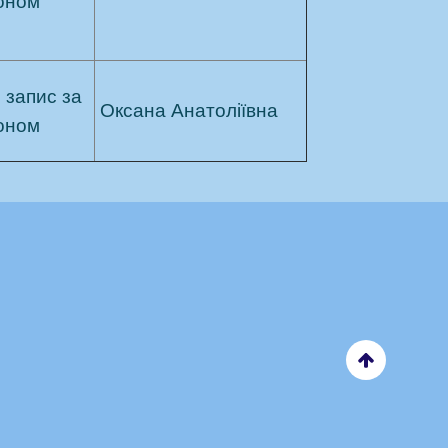
оном
 запис за
Оксана
Анатоліївна
оном