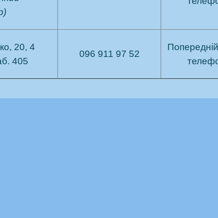
телеф
р)
ко, 20, 4
Попередній
096 911 97 52
аб. 405
телеф