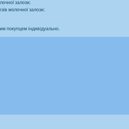
лочної залози;
зів молочної залози;
им покупцем індивідуально.